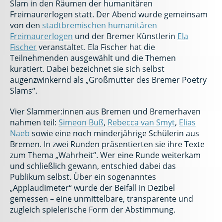
Slam in den Räumen der humanitären
Freimaurerlogen statt. Der Abend wurde gemeinsam
von den
stadtbremischen humanitären
Freimaurerlogen
und der Bremer Künstlerin
Ela
Fischer
veranstaltet. Ela Fischer hat die
Teilnehmenden ausgewählt und die Themen
kuratiert. Dabei bezeichnet sie sich selbst
augenzwinkernd als „Großmutter des Bremer Poetry
Slams“.
Vier Slammer:innen aus Bremen und Bremerhaven
nahmen teil:
Simeon Buß
,
Rebecca van Smyt
,
Elias
Naeb
sowie eine noch minderjährige Schülerin aus
Bremen. In zwei Runden präsentierten sie ihre Texte
zum Thema „Wahrheit“. Wer eine Runde weiterkam
und schließlich gewann, entschied dabei das
Publikum selbst. Über ein sogenanntes
„Applaudimeter“ wurde der Beifall in Dezibel
gemessen – eine unmittelbare, transparente und
zugleich spielerische Form der Abstimmung.