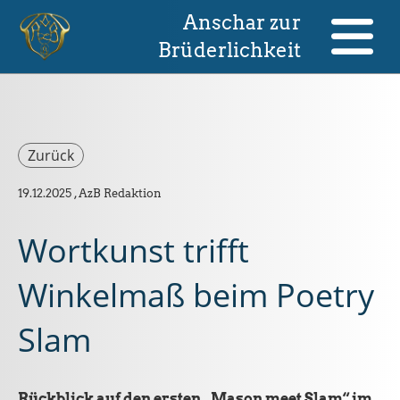
Anschar zur
Brüderlichkeit
Zurück
19.12.2025
, AzB Redaktion
Wortkunst trifft
Winkelmaß beim Poetry
Slam
Rückblick auf den ersten „Mason meet Slam“ im